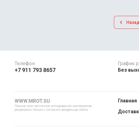
Наза
Телефон
График 
+7 911 793 8657
Без выхо
Главная
WWW.MROT.SU
Полное или частичное копирование материалов
разрешено только с согласия владельца сайта
Доставк