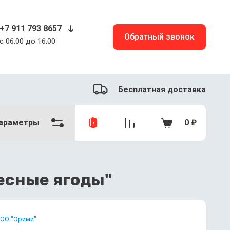
+7 911 793 8657
Обратный звонок
c 06:00 до 16:00
Бесплатная доставка
араметры
0
₽
есные ягоды"
ОО "Орими"