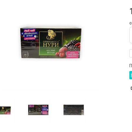
Ч
о
П