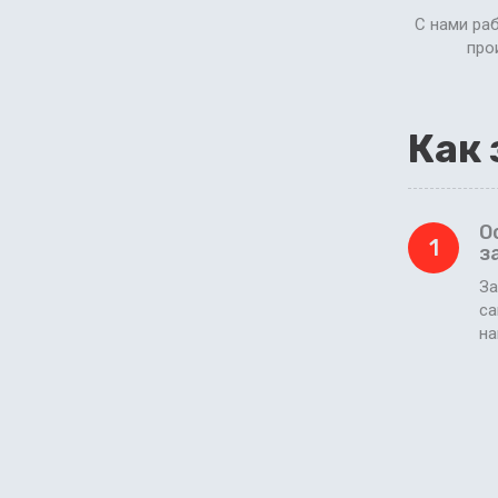
С нами ра
про
Как 
О
1
з
За
са
н