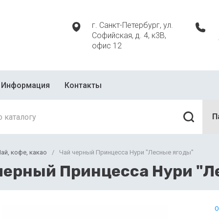
г. Санкт-Петербург, ул.
Софийская, д. 4, к3В,
офис 12
Информация
Контакты
П
ай, кофе, какао
/
Чай черный Принцесса Нури "Лесные ягоды"
черный Принцесса Нури "Л
О