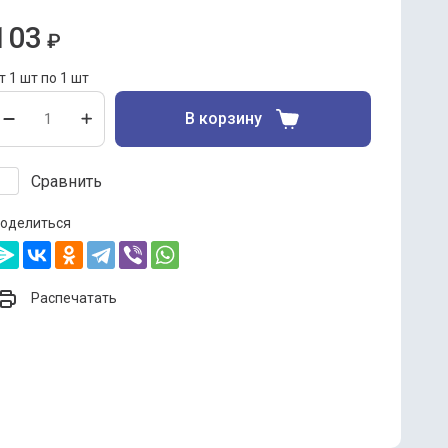
ай черный Принцесса Нури "Лесные ягоды"
103
₽
т 1 шт по 1 шт
В корзину
Сравнить
оделиться
Распечатать