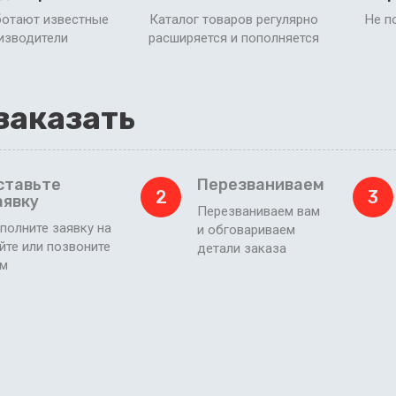
ботают известные
Каталог товаров регулярно
Не п
изводители
расширяется и пополняется
заказать
ставьте
Перезваниваем
2
3
аявку
Перезваниваем вам
полните заявку на
и обговариваем
йте или позвоните
детали заказа
ам