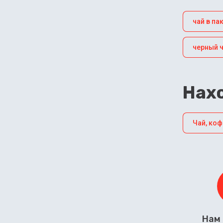
чай в па
черный 
Нахо
Чай, коф
Нам