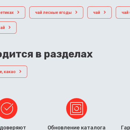
кетиках
чай лесные ягоды
чай
чай
чай
дится в разделах
е, какао
 доверяют
Обновление каталога
Гар