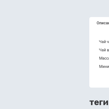
Описа
Чай 
Чай в
Масса
Мини
теги