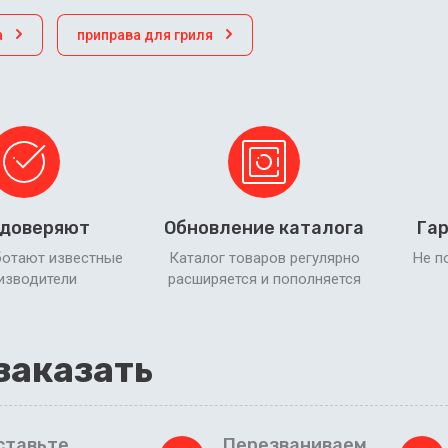
а
приправа для гриля
 доверяют
Обновление каталога
Гар
ботают известные
Каталог товаров регулярно
Не п
изводители
расширяется и пополняется
заказать
ставьте
Перезваниваем