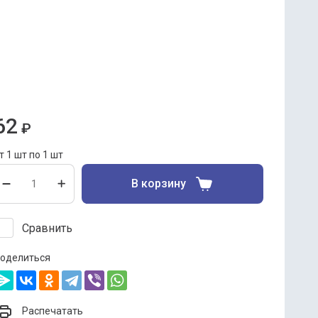
риправа для шашлыка 30 г.
остав: мускатный орех, соль, сахар, горчица,
ориандр, перец черный, можжевельник,
айоран, чеснок, перец душистый, перец сладкий,
или, лук, цикорий.
 коробке 50 штук, минимальный заказ 1 штука.
62
₽
т 1 шт по 1 шт
В корзину
Сравнить
оделиться
Распечатать