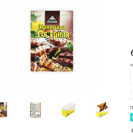
П
С
к
м
ч
В
о
П