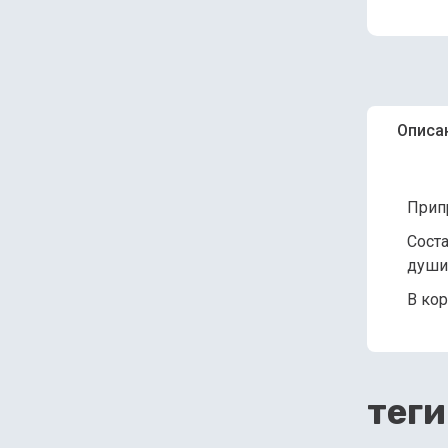
Описа
Прип
Соста
душис
В кор
теги