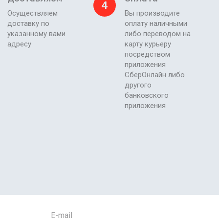
4
Осуществляем
Вы производите
доставку по
оплату наличными
указанному вами
либо переводом на
адресу
карту курьеру
посредством
приложения
СберОнлайн либо
другого
банковского
приложения
E-mail