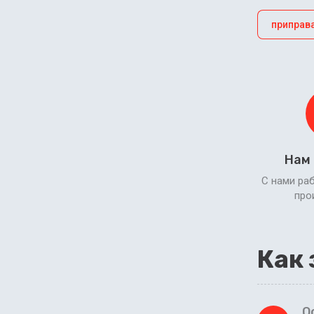
приправ
Нам
С нами ра
про
Как 
О