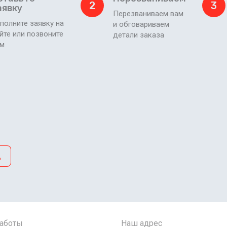
2
3
аявку
Перезваниваем вам
полните заявку на
и обговариваем
йте или позвоните
детали заказа
ам
д
работы
Наш адрес