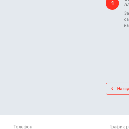
1
з
За
са
н
Наза
Телефон
График 