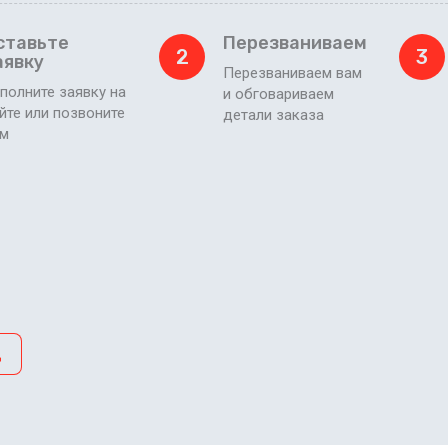
ставьте
Перезваниваем
2
3
аявку
Перезваниваем вам
полните заявку на
и обговариваем
йте или позвоните
детали заказа
ам
д