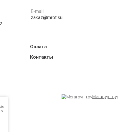
E-mail
zakaz@mrot.su
12
Оплата
Контакты
Мегагрупп.ру
kie
но