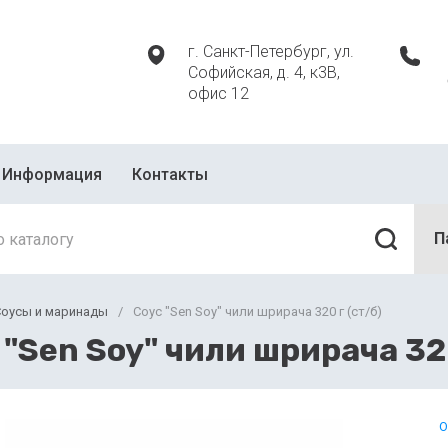
г. Санкт-Петербург, ул.
Софийская, д. 4, к3В,
офис 12
Информация
Контакты
П
Соусы и маринады
/
Соус "Sen Soy" чили шрирача 320 г (ст/б)
 "Sen Soy" чили шрирача 320
О