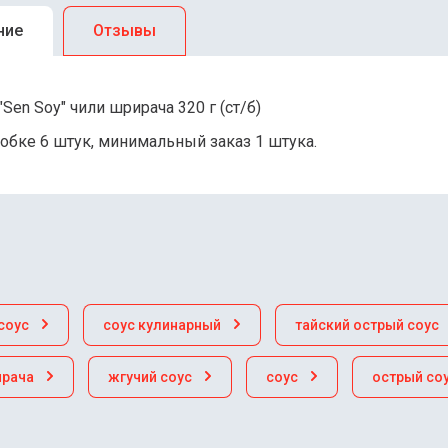
ние
Отзывы
"Sen Soy" чили шрирача 320 г (ст/б)
обке 6 штук, минимальный заказ 1 штука.
соус
соус кулинарный
тайский острый соус
ирача
жгучий соус
соус
острый со