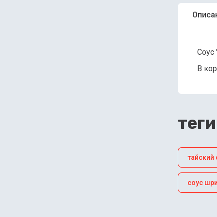
Описа
Соус 
В кор
теги
тайский 
соус шр