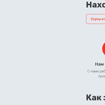
Нахо
Соусы и
Нам
С нами ра
про
Как 