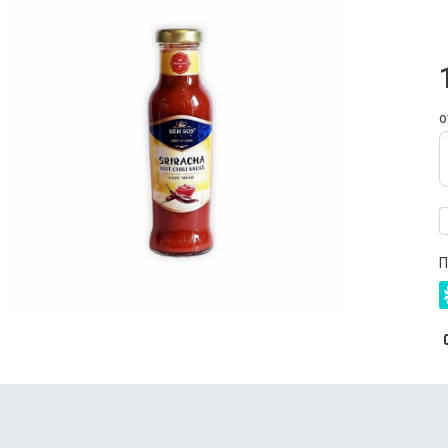
С
В
о
П