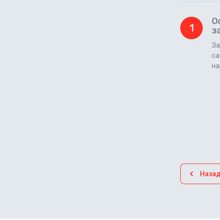
О
1
з
За
са
н
Наза