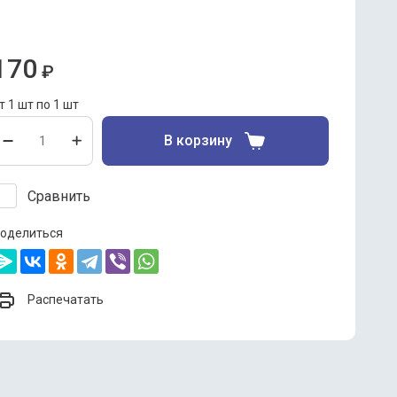
оус "Sen Soy" чили шрирача 320 г (ст/б)
 коробке 6 штук, минимальный заказ 1 штука.
170
₽
т 1 шт по 1 шт
В корзину
Сравнить
оделиться
Распечатать