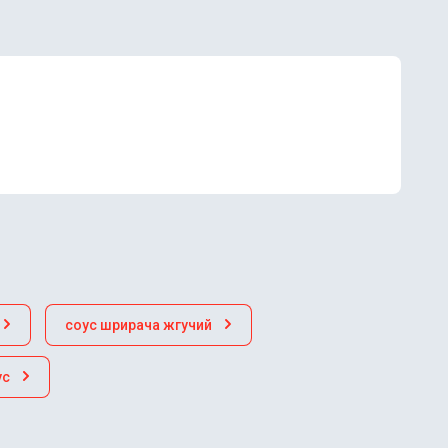
соус шрирача жгучий
ус