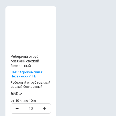
Реберный отруб
говяжий свежий
бескостный
ЗАО "Агрокомбинат
Несвижский" РБ
Реберный отруб говяжий
свежий бескостный
650
₽
от 10 кг. по 10 кг.