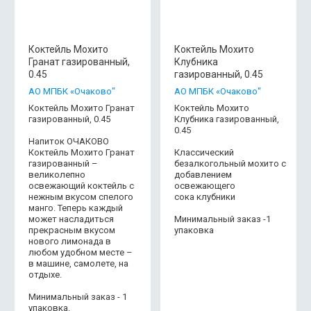
Коктейль Мохито
Коктейль Мохито
Гранат газированный,
Клубника
0.45
газированный, 0.45
АО МПБК «Очаково"
АО МПБК «Очаково"
Коктейль Мохито Гранат
Коктейль Мохито
газированный, 0.45
Клубника газированный,
0.45
Напиток ОЧАКОВО
Коктейль Мохито Гранат
Классический
газированный –
безалкогольный мохито с
великолепно
добавлением
освежающий коктейль с
освежающего
нежным вкусом спелого
сока клубники
манго. Теперь каждый
может насладиться
Минимальный заказ -1
прекрасным вкусом
упаковка
нового лимонада в
любом удобном месте –
в машине, самолете, на
отдыхе.
Минимальный заказ - 1
упаковка.