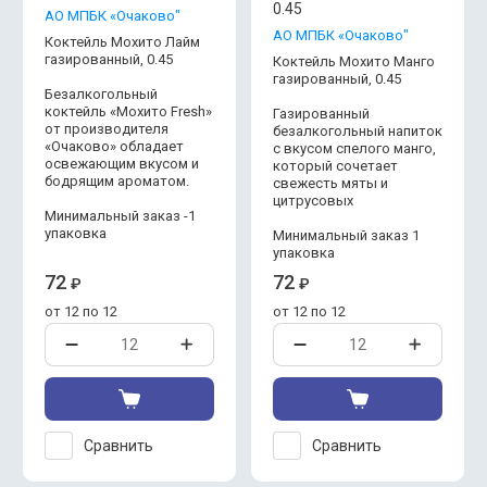
0.45
АО МПБК «Очаково"
АО МПБК «Очаково"
Коктейль Мохито Лайм
газированный, 0.45
Коктейль Мохито Манго
газированный, 0.45
Безалкогольный
коктейль «Мохито Fresh»
Газированный
от производителя
безалкогольный напиток
«Очаково» обладает
с вкусом спелого манго,
освежающим вкусом и
который сочетает
бодрящим ароматом.
свежесть мяты и
цитрусовых
Минимальный заказ -1
упаковка
Минимальный заказ 1
упаковка
72
72
₽
₽
от 12 по 12
от 12 по 12
Сравнить
Сравнить