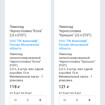
Лимонад
Лимонад
Черноголовка "Кола"
Черноголовка
2,0 л (ПЭТ)
"Крюшон" 2,0 л (ПЭТ)
OOO "ПК Аквалайф",
OOO "ПК Аквалайф",
Россия, Московская
Россия, Московская
область
область
Лимонад
Лимонад
сильногазированный
сильногазированный
Черноголовка "Кола"
Черноголовка "Крюшон"
(ПЭТ)
(ПЭТ)
2,0 л, 6 штук, вес одной
2,0 л, 6 штук, вес одной
коробки 13 кг
коробки 13 кг
Минимальный заказ - 1
Минимальный заказ - 1
упаковка.
упаковка.
118
121
₽
₽
от 6 шт по 6 шт
от 6 шт по 6 шт