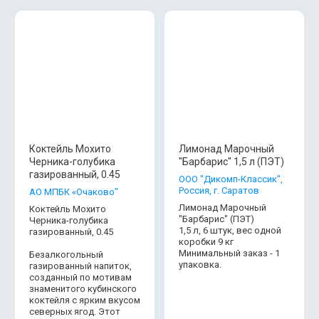
Коктейль Мохито
Лимонад Марочный
Черника-голубика
"Барбарис" 1,5 л (ПЭТ)
газированный, 0.45
ООО "Дикомп-Классик",
Россия, г. Саратов
АО МПБК «Очаково"
Лимонад Марочный
Коктейль Мохито
"Барбарис" (ПЭТ)
Черника-голубика
1,5 л, 6 штук, вес одной
газированный, 0.45
коробки 9 кг
Минимальный заказ - 1
Безалкогольный
упаковка.
газированный напиток,
созданный по мотивам
знаменитого кубинского
коктейля с ярким вкусом
северных ягод. Этот