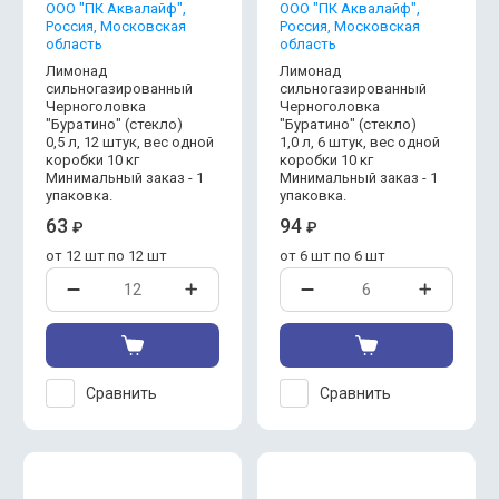
OOO "ПК Аквалайф",
OOO "ПК Аквалайф",
Россия, Московская
Россия, Московская
область
область
Лимонад
Лимонад
сильногазированный
сильногазированный
Черноголовка
Черноголовка
"Буратино" (стекло)
"Буратино" (стекло)
0,5 л, 12 штук, вес одной
1,0 л, 6 штук, вес одной
коробки 10 кг
коробки 10 кг
Минимальный заказ - 1
Минимальный заказ - 1
упаковка.
упаковка.
63
94
₽
₽
от 12 шт по 12 шт
от 6 шт по 6 шт
Сравнить
Сравнить