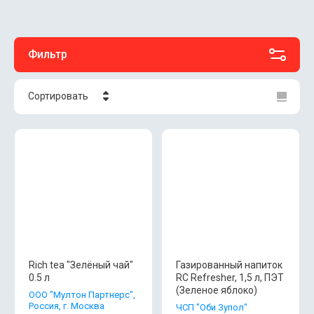
Фильтр
Сортировать
Цена - убывание
Цена - возрастание
Название - Я-А
Название - А-Я
Rich tea "Зелёный чай"
Газированный напиток
0.5 л
RC Refresher, 1,5 л, ПЭТ
(Зеленое яблоко)
ООО "Мултон Партнерс",
Россия, г. Москва
ЧСП "Оби Зупол"