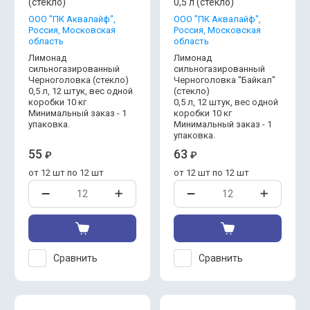
(стекло)
0,5 л (стекло)
OOO "ПК Аквалайф",
OOO "ПК Аквалайф",
Россия, Московская
Россия, Московская
область
область
Лимонад
Лимонад
сильногазированный
сильногазированный
Черноголовка (стекло)
Черноголовка "Байкал"
0,5 л, 12 штук, вес одной
(стекло)
коробки 10 кг
0,5 л, 12 штук, вес одной
Минимальный заказ - 1
коробки 10 кг
упаковка.
Минимальный заказ - 1
упаковка.
55
63
₽
₽
от 12 шт по 12 шт
от 12 шт по 12 шт
Сравнить
Сравнить