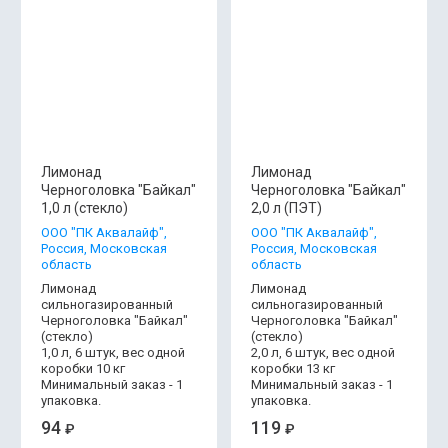
Лимонад
Лимонад
Черноголовка "Байкал"
Черноголовка "Байкал"
1,0 л (стекло)
2,0 л (ПЭТ)
OOO "ПК Аквалайф",
OOO "ПК Аквалайф",
Россия, Московская
Россия, Московская
область
область
Лимонад
Лимонад
сильногазированный
сильногазированный
Черноголовка "Байкал"
Черноголовка "Байкал"
(стекло)
(стекло)
1,0 л, 6 штук, вес одной
2,0 л, 6 штук, вес одной
коробки 10 кг
коробки 13 кг
Минимальный заказ - 1
Минимальный заказ - 1
упаковка.
упаковка.
94
119
₽
₽