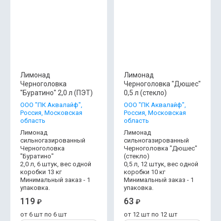
Лимонад
Лимонад
Черноголовка
Черноголовка "Дюшес"
"Буратино" 2,0 л (ПЭТ)
0,5 л (стекло)
OOO "ПК Аквалайф",
OOO "ПК Аквалайф",
Россия, Московская
Россия, Московская
область
область
Лимонад
Лимонад
сильногазированный
сильногазированный
Черноголовка
Черноголовка "Дюшес"
"Буратино"
(стекло)
2,0 л, 6 штук, вес одной
0,5 л, 12 штук, вес одной
коробки 13 кг
коробки 10 кг
Минимальный заказ - 1
Минимальный заказ - 1
упаковка.
упаковка.
119
63
₽
₽
от 6 шт по 6 шт
от 12 шт по 12 шт